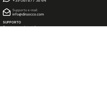
+39 081 877 38 64
Supporto e-mail:
info@diruocco.com
SUPPORTO
Termini e condizioni d'uso
Condizioni di spedizione
Privacy Policy
Cookie Policy
AREA PERSONALE
Dati personali
Modifica password
I tuoi Indirizzi
I tuoi Ordini
INFO
Chi siamo
FAQ
Blog
SEGUICI SUI SOCIAL
Facebook