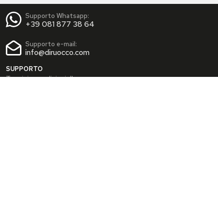
Supporto Whatsapp:
+39 081 877 38 64
Supporto e-mail:
info@diruocco.com
SUPPORTO
Termini e condizioni d'uso
Condizioni di spedizione
Privacy Policy
Cookie Policy
AREA PERSONALE
Dati personali
Modifica password
I tuoi Indirizzi
I tuoi Ordini
INFO
Chi siamo
FAQ
Blog