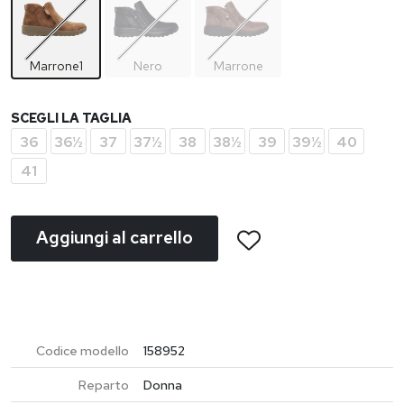
Marrone1
Nero
Marrone
SCEGLI LA TAGLIA
36
36½
37
37½
38
38½
39
39½
40
41
Aggiungi al carrello
Codice modello
158952
Reparto
Donna