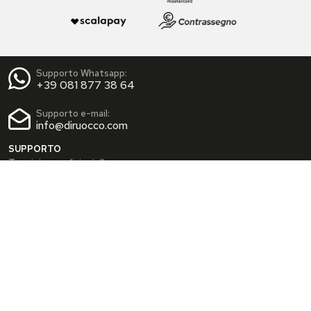
Supporto Whatsapp:
+39 081 877 38 64
Supporto e-mail:
info@diruocco.com
SUPPORTO
Termini e condizioni d'uso
Condizioni di spedizione
Privacy Policy
Cookie Policy
AREA PERSONALE
Dati personali
Modifica password
I tuoi Indirizzi
I tuoi Ordini
INFO