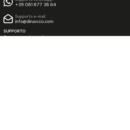
+39 081 877 38 64
Supporto e-mail:
info@diruocco.com
SUPPORTO
Termini e condizioni d'uso
Condizioni di spedizione
Privacy Policy
Cookie Policy
AREA PERSONALE
Dati personali
Modifica password
I tuoi Indirizzi
I tuoi Ordini
INFO
Chi siamo
FAQ
Blog
SEGUICI SUI SOCIAL