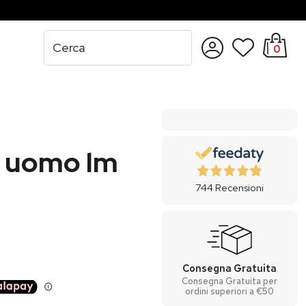
0
Accedi
Registrati
a uomo lm
744
Recensioni
Consegna Gratuita
Consegna Gratuita per
ordini superiori a €50