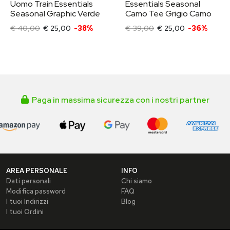
Uomo Train Essentials
Essentials Seasonal
Seasonal Graphic Verde
Camo Tee Grigio Camo
€ 40,00
€ 25,00
-38%
€ 39,00
€ 25,00
-36%
Paga in massima sicurezza con i nostri partner
AREA PERSONALE
INFO
Dati personali
Chi siamo
Modifica password
FAQ
I tuoi Indirizzi
Blog
I tuoi Ordini