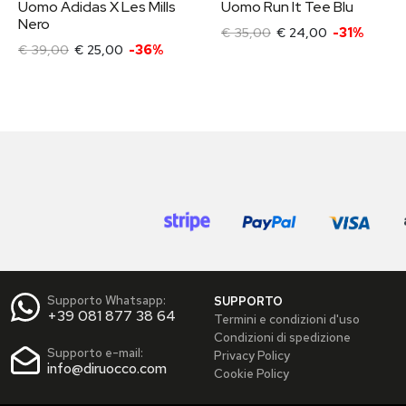
Uomo Adidas X Les Mills
Uomo Run It Tee Blu
Nero
€ 35,00
€ 24,00
-31%
€ 39,00
€ 25,00
-36%
Supporto Whatsapp:
SUPPORTO
+39 081 877 38 64
Termini e condizioni d'uso
Condizioni di spedizione
Supporto e-mail:
Privacy Policy
info@diruocco.com
Cookie Policy