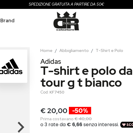
SPEDIZIONE GRATUITA A PARTIRE DA 50€
Brand
Home
Abbigliamento
T-Shirt e Polo
Adidas
T-shirt e polo d
tour g t bianco
Cod:
KF7450
€ 20,00
-50%
Prima costavano
€ 40,00