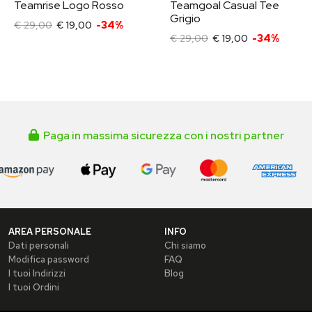
Teamrise Logo Rosso
Teamgoal Casual Tee
Grigio
€ 29,00
€ 19,00
-34%
€ 29,00
€ 19,00
-34%
Paga in massima sicurezza con i nostri partner
AREA PERSONALE
INFO
Dati personali
Chi siamo
Modifica password
FAQ
I tuoi Indirizzi
Blog
I tuoi Ordini