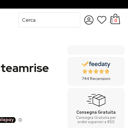
0
Accedi
Registrati
 teamrise
744
Recensioni
Consegna Gratuita
Consegna Gratuita per
ordini superiori a €50