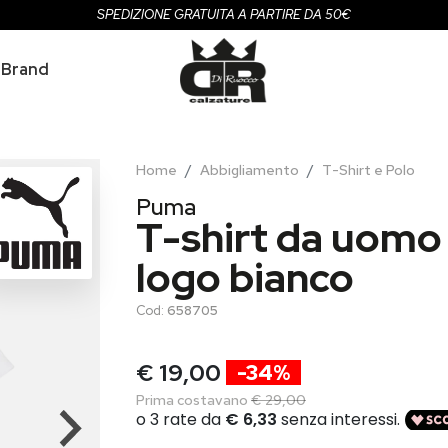
SPEDIZIONE GRATUITA A PARTIRE DA 50€
Brand
Home
Abbigliamento
T-Shirt e Polo
Puma
T-shirt da uomo
logo bianco
Cod:
658705
€ 19,00
-34%
Prima costavano
€ 29,00