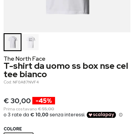
The North Face
T-shirt da uomo ss box nse cel
tee bianco
Cod:
NF0A87NVF4
€ 30,00
-45%
Prima costavano
€ 55,00
COLORE