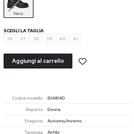
Nero
SCEGLI LA TAGLIA
36
37
38
39
40
41
Aggiungi al carrello
Codice modello
I514814D
Reparto
Donna
Stagione
Autunno/Inverno
Tipologia
Anfibi