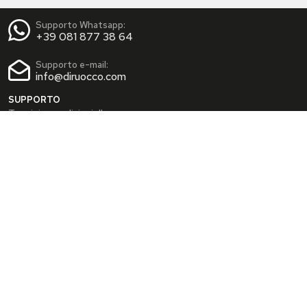
Supporto Whatsapp:
+39 081 877 38 64
Supporto e-mail:
info@diruocco.com
SUPPORTO
Termini e condizioni d'uso
Condizioni di spedizione
Privacy Policy
Cookie Policy
AREA PERSONALE
Dati personali
Modifica password
I tuoi Indirizzi
I tuoi Ordini
INFO
Chi siamo
FAQ
Blog