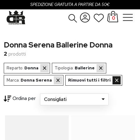
SPEDIZIONE GRATUITA A PARTIRE DA 50€
0
Donna
Accedi
Donna Serena Ballerine Donna
Uomo
Registrati
2
prodotti
Bambina
×
×
Reparto:
Donna
Tipologia:
Ballerine
Bambino
×
×
Marca:
Donna Serena
Rimuovi tutti i filtri
SALDI
Ordina per
Consigliati
OUTLET
...
Brand