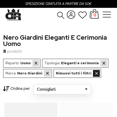
SPEDIZIONE GRATUITA A PARTIRE DA 50€
0
Donna
Accedi
Nero Giardini Eleganti E Cerimonia
Uomo
Registrati
Uomo
8
prodotti
Bambina
×
×
Reparto:
Uomo
Tipologia:
Eleganti e cerimonia
Bambino
×
×
Marca:
Nero Giardini
Rimuovi tutti i filtri
SALDI
Ordina per
OUTLET
Consigliati
Brand
Loading...