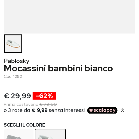
Pablosky
Mocassini bambini bianco
Cod:
1252
€ 29,99
-62%
Prima costavano
€ 79,00
SCEGLI IL COLORE