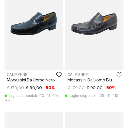
CALPIERRE
CALPIERRE
Mocassini Da Uomo Nero
Mocassini Da Uomo Blu
€ 179,00
€ 90,00
-50%
€ 179,00
€ 90,00
-50%
Taglie disponibili:
40
41
41½
Taglie disponibili:
39
41
41½
45