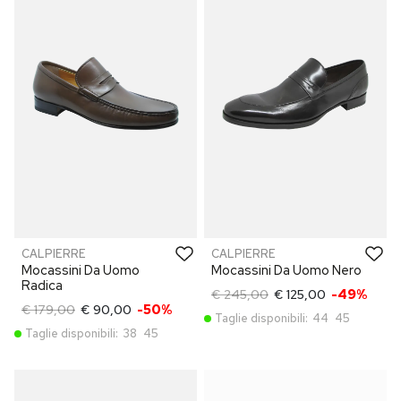
CALPIERRE
CALPIERRE
Mocassini Da Uomo
Mocassini Da Uomo Nero
Radica
€ 245,00
€ 125,00
-49%
€ 179,00
€ 90,00
-50%
Taglie disponibili:
44
45
Taglie disponibili:
38
45