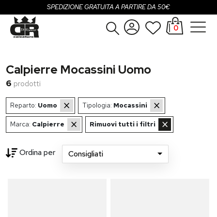
SPEDIZIONE GRATUITA A PARTIRE DA 50€
0
Donna
Accedi
Calpierre Mocassini Uomo
Uomo
Registrati
6
prodotti
Bambina
×
×
Reparto:
Uomo
Tipologia:
Mocassini
Bambino
×
×
Marca:
Calpierre
Rimuovi tutti i filtri
SALDI
Ordina per
Consigliati
g...
OUTLET
Brand