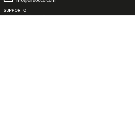
info@diruocco.com
SUPPORTO
Termini e condizioni d'uso
Condizioni di spedizione
Privacy Policy
Cookie Policy
AREA PERSONALE
Dati personali
Modifica password
I tuoi Indirizzi
I tuoi Ordini
INFO
Chi siamo
FAQ
Blog
SEGUICI SUI SOCIAL
Facebook
Instagram