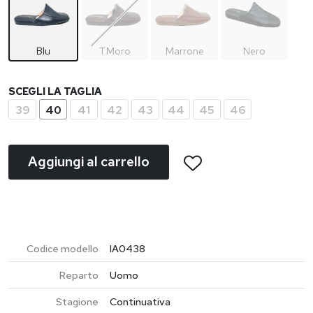
Blu
T.Moro
Marrone
Nero
SCEGLI LA TAGLIA
39
40
41
42
43
44
45
46
Aggiungi al carrello
Codice modello
IA0438
Reparto
Uomo
Stagione
Continuativa