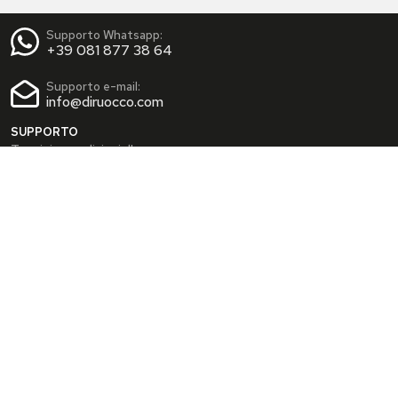
Supporto Whatsapp:
+39 081 877 38 64
Supporto e-mail:
info@diruocco.com
SUPPORTO
Termini e condizioni d'uso
Condizioni di spedizione
Privacy Policy
Cookie Policy
AREA PERSONALE
Dati personali
Modifica password
I tuoi Indirizzi
I tuoi Ordini
INFO
Chi siamo
FAQ
Blog