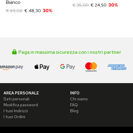
Bianco
€ 35,00
€ 24,50
30%
€ 69,00
€ 48,30
30%
Paga in massima sicurezza con i nostri partner
AREA PERSONALE
INFO
Dati personali
Chi siamo
Modifica password
FAQ
I tuoi Indirizzi
Blog
I tuoi Ordini