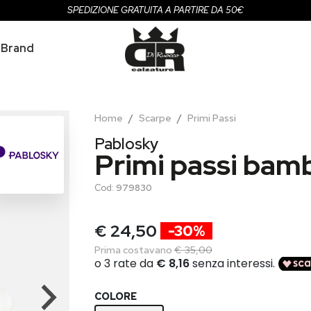
SPEDIZIONE GRATUITA A PARTIRE DA 50€
Brand
Home
Scarpe
Primi Passi
Pablosky
Primi passi bamb
Cod:
979830
€ 24,50
-30%
Prima costavano
€ 35,00
COLORE