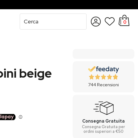
0
Accedi
Registrati
ini beige
744
Recensioni
Consegna Gratuita
Consegna Gratuita per
ordini superiori a €50