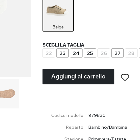
Beige
SCEGLI LA TAGLIA
22
23
24
25
26
27
28
Aggiungi al carrello
Codice modello
979830
Reparto
Bambino/Bambina
Stagione
Primavera/Estate