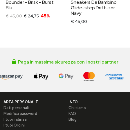
Bounder - Brisk - Burst
Sneakers Da Bambino
Blu
Glide-step Drift-zor
Navy
€ 45,00
€ 24,75
45%
€ 45,00
Paga in massima sicurezza con i nostri partner
AREA PERSONALE
INFO
Dati personali
Chi siamo
Modifica password
FAQ
I tuoi Indirizzi
Blog
I tuoi Ordini