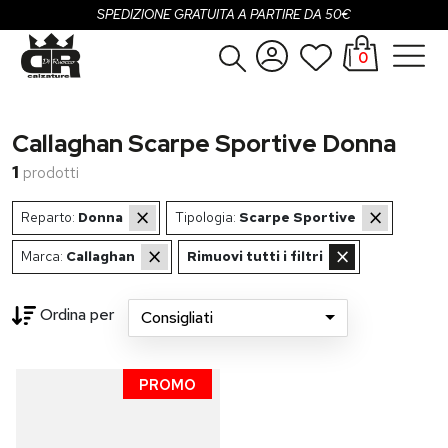
SPEDIZIONE GRATUITA A PARTIRE DA 50€
0
Donna
Accedi
Callaghan Scarpe Sportive Donna
Uomo
Registrati
1
prodotti
Bambina
×
×
Reparto:
Donna
Tipologia:
Scarpe Sportive
Bambino
×
×
Marca:
Callaghan
Rimuovi tutti i filtri
SALDI
Ordina per
Consigliati
OUTLET
Loading...
PROMO
Brand