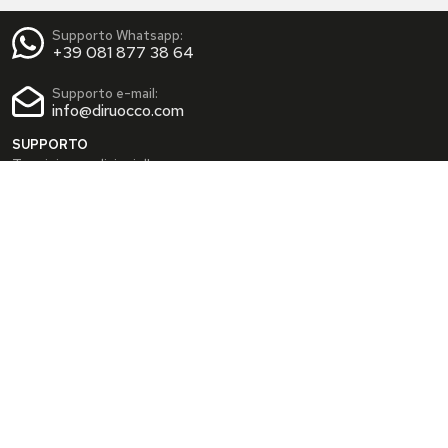
Supporto Whatsapp:
+39 081 877 38 64
Supporto e-mail:
info@diruocco.com
SUPPORTO
Termini e condizioni d'uso
Condizioni di spedizione
Privacy Policy
Cookie Policy
AREA PERSONALE
Dati personali
Modifica password
I tuoi Indirizzi
I tuoi Ordini
INFO
Chi siamo
FAQ
Blog