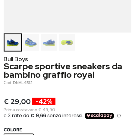
Bull Boys
Scarpe sportive sneakers da
bambino graffio royal
Cod:
DNAL4512
€ 29,00
-42%
Prima costavano
€ 49,90
COLORE