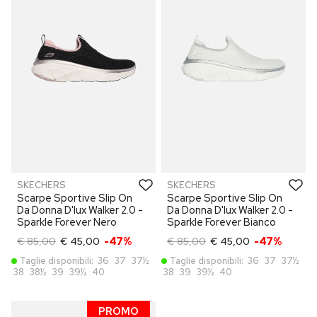
SKECHERS
SKECHERS
Scarpe Sportive Slip On
Scarpe Sportive Slip On
Da Donna D'lux Walker 2.0 -
Da Donna D'lux Walker 2.0 -
Sparkle Forever Nero
Sparkle Forever Bianco
€ 85,00
€ 45,00
-47%
€ 85,00
€ 45,00
-47%
Taglie disponibili:
36
37
37½
Taglie disponibili:
36
37
37½
38
38½
39
39½
40
38
39
39½
40
PROMO