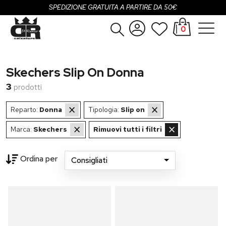
SPEDIZIONE GRATUITA A PARTIRE DA 50€
0
Donna
Accedi
Skechers Slip On Donna
Uomo
Registrati
3
prodotti
Bambina
×
×
Reparto:
Donna
Tipologia:
Slip on
Bambino
×
×
Marca:
Skechers
Rimuovi tutti i filtri
SALDI
Ordina per
Consigliati
OUTLET
...
Brand