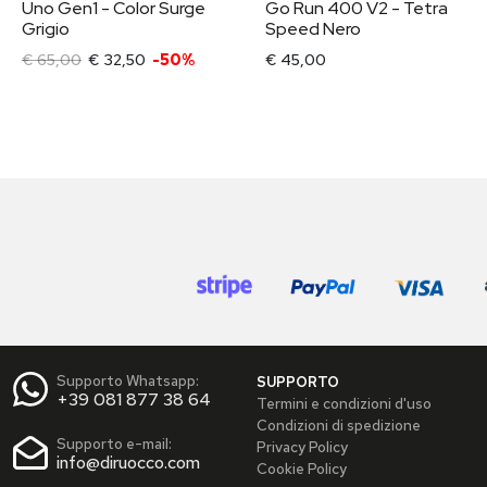
Uno Gen1 - Color Surge
Go Run 400 V2 - Tetra
Grigio
Speed Nero
€ 65,00
€ 32,50
-50%
€ 45,00
Supporto Whatsapp:
SUPPORTO
+39 081 877 38 64
Termini e condizioni d'uso
Condizioni di spedizione
Supporto e-mail:
Privacy Policy
info@diruocco.com
Cookie Policy