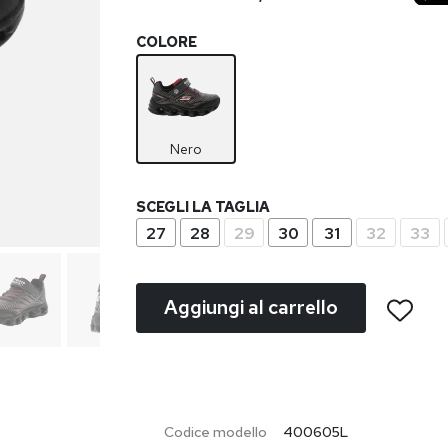
COLORE
Nero
SCEGLI LA TAGLIA
27
28
29
30
31
32
33
Aggiungi al carrello
Codice modello
400605L