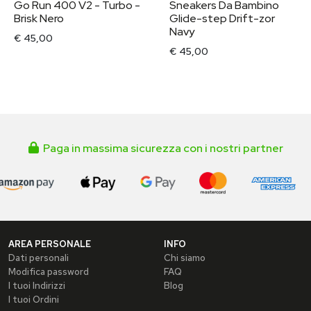
Go Run 400 V2 - Turbo -
Sneakers Da Bambino
Brisk Nero
Glide-step Drift-zor
Navy
€ 45,00
€ 45,00
Paga in massima sicurezza con i nostri partner
AREA PERSONALE
INFO
Dati personali
Chi siamo
Modifica password
FAQ
I tuoi Indirizzi
Blog
I tuoi Ordini