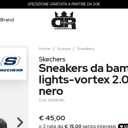
SPEDIZIONE GRATUITA A PARTIRE DA 50€
Brand
Home
Scarpe
Sneakers
Skechers
Sneakers da bam
lights-vortex 2.
nero
Cod:
400605L
€ 45,00