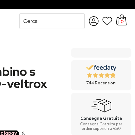
0
Accedi
Registrati
bino s
0-veltrox
744
Recensioni
Consegna Gratuita
Consegna Gratuita per
ordini superiori a €50