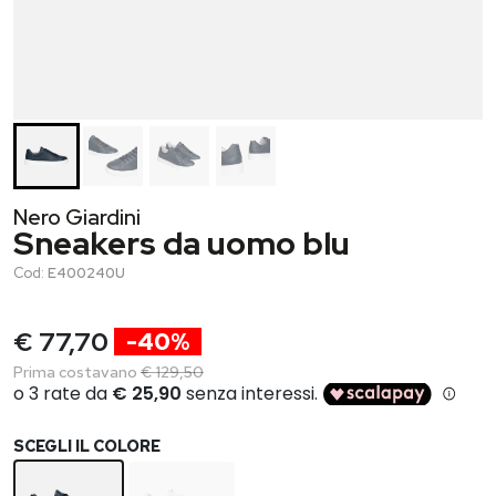
Nero Giardini
Sneakers da uomo blu
Cod:
E400240U
€ 77,70
-40%
Prima costavano
€ 129,50
SCEGLI IL COLORE