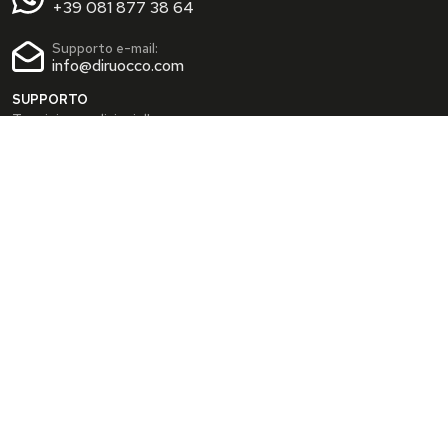
+39 081 877 38 64
Supporto e-mail:
info@diruocco.com
SUPPORTO
Termini e condizioni d'uso
Condizioni di spedizione
Privacy Policy
Cookie Policy
AREA PERSONALE
Dati personali
Modifica password
I tuoi Indirizzi
I tuoi Ordini
INFO
Chi siamo
FAQ
Blog
SEGUICI SUI SOCIAL
Facebook