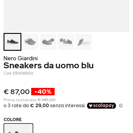
Nero Giardini
Sneakers da uomo blu
Cod:
E500650U
€ 87,00
-40%
Prima costavano
€ 145,00
COLORE