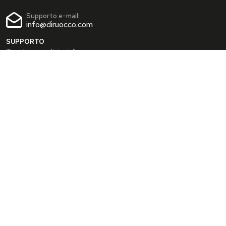
Supporto e-mail:
info@diruocco.com
SUPPORTO
Termini e condizioni d'uso
Condizioni di spedizione
Privacy Policy
Cookie Policy
AREA PERSONALE
Dati personali
Modifica password
I tuoi Indirizzi
I tuoi Ordini
INFO
Chi siamo
FAQ
Blog
SEGUICI SUI SOCIAL
Facebook
Instagram