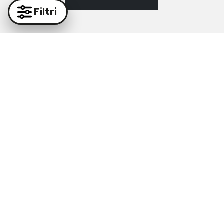
Filtri
IMAC
IMAC
Sneakers Da Uomo
Scarpe Da Uomo
Antracite
Allacciate In Pelle Nero
€ 79,00
€ 75,00
Prodotto esaurito
Taglie disponibili:
42
43
45