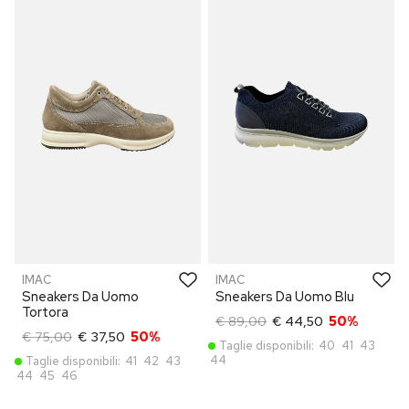
IMAC
IMAC
Sneakers Da Uomo
Sneakers Da Uomo Blu
Tortora
€ 89,00
€ 44,50
50%
€ 75,00
€ 37,50
50%
Taglie disponibili:
40
41
43
44
Taglie disponibili:
41
42
43
44
45
46