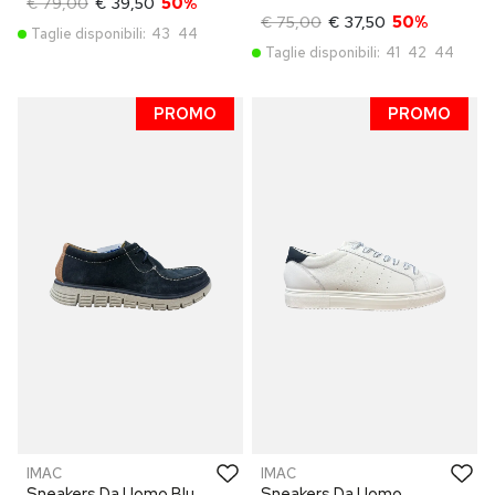
€ 79,00
€ 39,50
50%
€ 75,00
€ 37,50
50%
Taglie disponibili:
43
44
Taglie disponibili:
41
42
44
PROMO
PROMO
IMAC
IMAC
Sneakers Da Uomo Blu
Sneakers Da Uomo