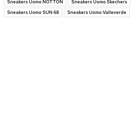
IMAC
IMAC
Sneakers Da Uomo
Sneakers Da Uomo Blu
Tortora
€ 75,00
€ 37,50
50%
€ 69,00
€ 34,50
50%
Taglie disponibili:
45
Taglie disponibili:
43
PROMO
PROMO