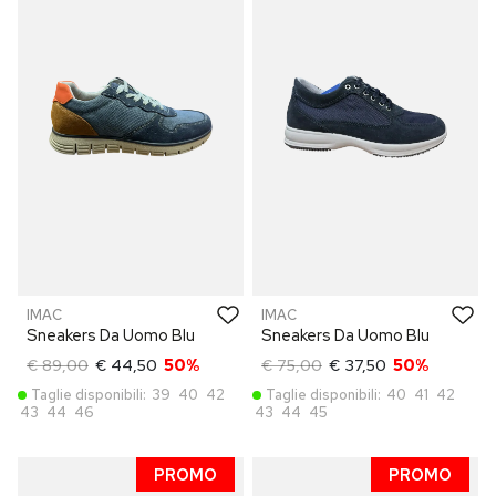
IMAC
IMAC
Sneakers Da Uomo Blu
Sneakers Da Uomo Blu
€ 89,00
€ 44,50
50%
€ 75,00
€ 37,50
50%
Taglie disponibili:
39
40
42
Taglie disponibili:
40
41
42
43
44
46
43
44
45
PROMO
PROMO