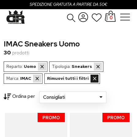
SPEDIZIONE GRATUITA A PARTIRE DA 50€
0
Donna
Accedi
IMAC Sneakers Uomo
Uomo
Registrati
30
prodotti
Bambina
×
×
Reparto:
Uomo
Tipologia:
Sneakers
Bambino
×
×
Marca:
IMAC
Rimuovi tutti i filtri
SALDI
Ordina per
Consigliati
g...
OUTLET
PROMO
PROMO
Brand