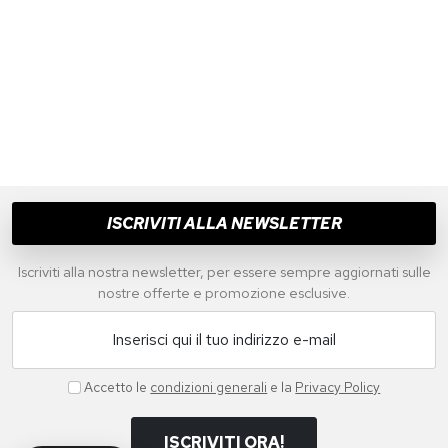
IMAC
IMAC
Sneakers Da Uomo
Sneakers Da Uomo Blu
Testa Di Moro
€ 79,00
€ 85,00
€ 55,00
-35%
Taglie disponibili:
41
Taglie disponibili:
41