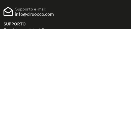
Supporto e-mail:
info@diruocco.com
SUPPORTO
Termini e condizioni d'uso
Condizioni di spedizione
Privacy Policy
Cookie Policy
AREA PERSONALE
Dati personali
Modifica password
I tuoi Indirizzi
I tuoi Ordini
INFO
Chi siamo
FAQ
Blog
SEGUICI SUI SOCIAL
Facebook
Instagram