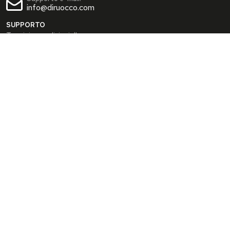
info@diruocco.com
SUPPORTO
Termini e condizioni d'uso
Condizioni di spedizione
Privacy Policy
Cookie Policy
AREA PERSONALE
Dati personali
Modifica password
I tuoi Indirizzi
I tuoi Ordini
INFO
Chi siamo
FAQ
Blog
SEGUICI SUI SOCIAL
Facebook
Instagram