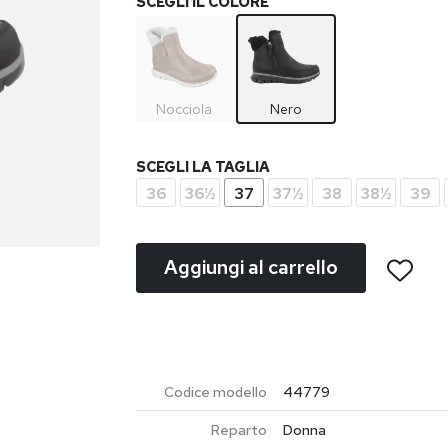
SCEGLI IL COLORE
Nocciola
Nero
SCEGLI LA TAGLIA
36
36½
37
37½
38
38½
39
Aggiungi al carrello
Codice modello
44779
Reparto
Donna