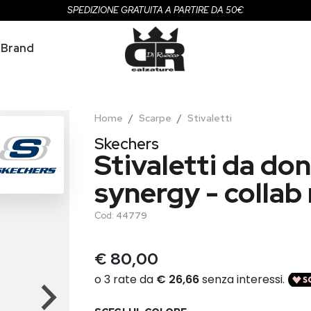
SPEDIZIONE GRATUITA A PARTIRE DA 50€
Brand
Home
Scarpe
Stivaletti
Skechers
Stivaletti da do
synergy - collab
Cod:
44779
€ 80,00