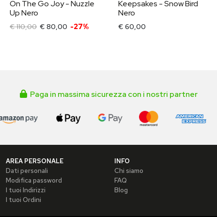
On The Go Joy - Nuzzle
Keepsakes - Snow Bird
Up Nero
Nero
€ 110,00
€ 80,00
-27%
€ 60,00
Paga in massima sicurezza con i nostri partner
AREA PERSONALE
INFO
Dati personali
Chi siamo
Modifica password
FAQ
I tuoi Indirizzi
Blog
I tuoi Ordini