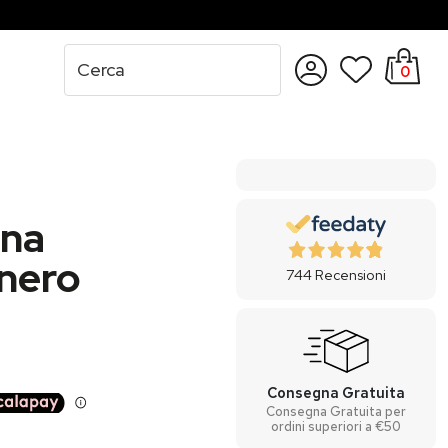
0
Accedi
Registrati
nna
 nero
744
Recensioni
Consegna Gratuita
Consegna Gratuita per
ordini superiori a €50