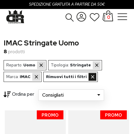
SPEDIZIONE GRATUITA A PARTIRE DA 50€
0
Donna
Accedi
IMAC Stringate Uomo
Uomo
Registrati
8
prodotti
Bambina
×
×
Reparto:
Uomo
Tipologia:
Stringate
Bambino
×
×
Marca:
IMAC
Rimuovi tutti i filtri
SALDI
Ordina per
Consigliati
g...
OUTLET
PROMO
PROMO
Brand