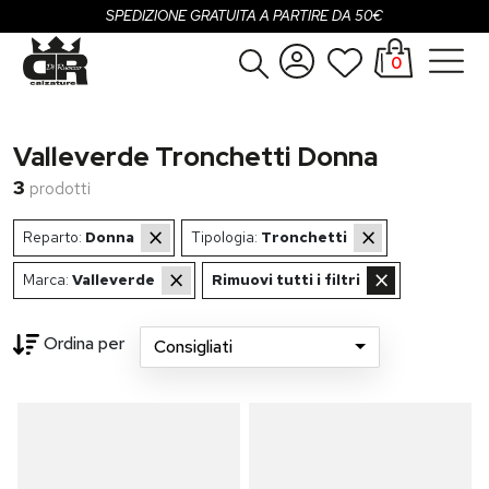
SPEDIZIONE GRATUITA A PARTIRE DA 50€
0
Donna
Accedi
Valleverde Tronchetti Donna
Uomo
Registrati
3
prodotti
Bambina
×
×
Reparto:
Donna
Tipologia:
Tronchetti
Bambino
×
×
Marca:
Valleverde
Rimuovi tutti i filtri
SALDI
Ordina per
Consigliati
Loading...
OUTLET
Brand