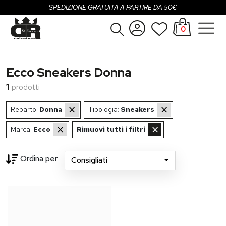
SPEDIZIONE GRATUITA A PARTIRE DA 50€
0
Donna
Accedi
Ecco Sneakers Donna
Uomo
Registrati
1
prodotti
Bambina
×
×
Reparto:
Donna
Tipologia:
Sneakers
Bambino
×
×
Marca:
Ecco
Rimuovi tutti i filtri
SALDI
Ordina per
Consigliati
OUTLET
...
Brand