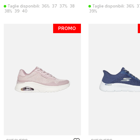
Taglie disponibili:
36½
37
37½
38
Taglie disponibili:
36½
3
38½
39
40
39½
PROMO