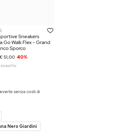
S
Sportive Sneakers
 Go Walk Flex - Grand
anco Sporco
€ 51,00
40%
 esaurito
PROMO