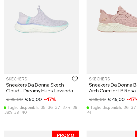
SKECHERS
SKECHERS
Sneakers Da Donna Skech
Sneakers Da Donna 
Cloud - Dreamy Hues Lavanda
Arch Comfort B Rosa
€ 95,00
€ 50,00
-47%
€ 85,00
€ 45,00
-47
Taglie disponibili:
35
36
37
37½
38
Taglie disponibili:
36
37
38½
39
40
41
PROMO