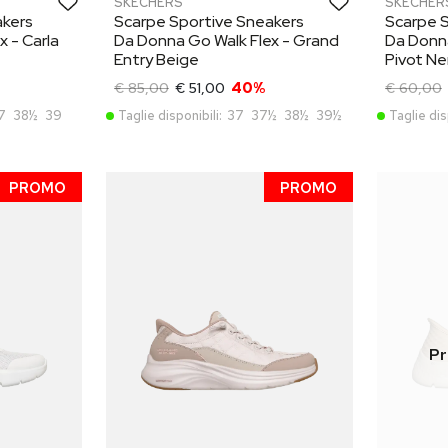
SKECHERS
SKECHER
akers
Scarpe Sportive Sneakers
Scarpe 
 - Carla
Da Donna Go Walk Flex - Grand
Da Donna
Entry Beige
Pivot Ne
€ 85,00
€ 51,00
40%
€ 60,00
7
38½
39
Taglie disponibili:
37
37½
38½
39½
Taglie dis
PROMO
PROMO