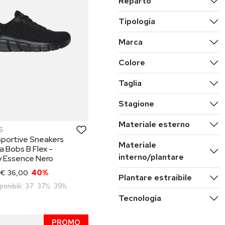
Reparto
Tipologia
Marca
Colore
Taglia
Stagione
Materiale esterno
S
Sportive Sneakers
Materiale
 Bobs B Flex -
interno/plantare
y Essence Nero
€ 36,00
40%
Plantare estraibile
ponibili:
37
37½
39½
Tecnologia
PROMO