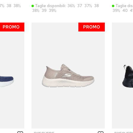
7½
38
38½
Taglie disponibili:
36½
37
37½
38
Taglie dis
38½
39
39½
39½
40
4
PROMO
PROMO