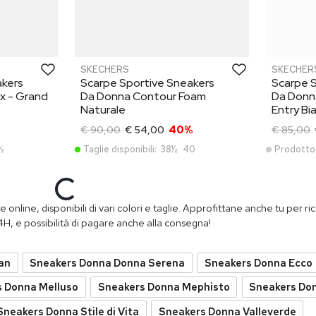
SKECHERS
SKECHER
akers
Scarpe Sportive Sneakers
Scarpe 
x - Grand
Da Donna Contour Foam
Da Donna
Naturale
Entry Bi
€ 90,00
€ 54,00
40%
€ 85,00
½
Taglie disponibili:
38½
40
Prodotto
PROMO
PROMO