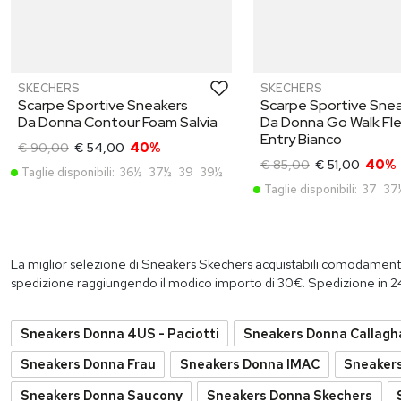
SKECHERS
SKECHERS
Scarpe Sportive Sneakers
Scarpe Sportive Sne
Da Donna Contour Foam Salvia
Da Donna Go Walk Fle
Entry Bianco
€ 90,00
€ 54,00
40%
€ 85,00
€ 51,00
40%
Taglie disponibili:
36½
37½
39
39½
Taglie disponibili:
37
37
PROMO