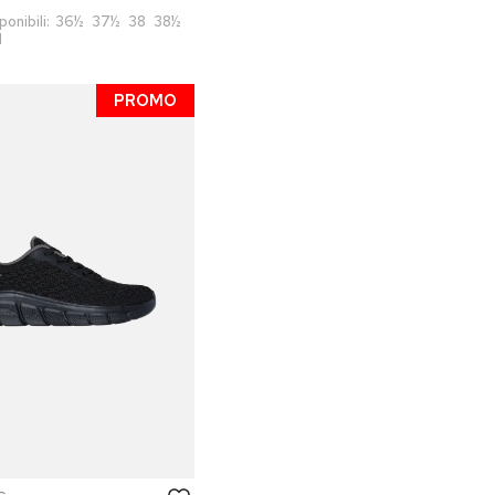
ponibili:
36½
37½
38
38½
1
PROMO