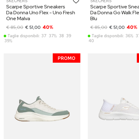
SKECHERS
SKECHERS
Scarpe Sportive Sneakers
Scarpe Sportive Sne
Da Donna Uno Flex - Uno Fresh
Da Donna Go Walk Flex
One Malva
Blu
€ 85,00
€ 51,00
40%
€ 85,00
€ 51,00
40%
Taglie disponibili:
37
37½
38
39
Taglie disponibili:
36½
3
39½
40
PROMO