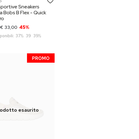
S
Sportive Sneakers
 Bobs B Flex - Quick
ro
€ 33,00
45%
ponibili:
37½
39
39½
PROMO