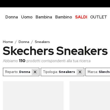
Donna
Uomo
Bambina
Bambino
SALDI
OUTLET
Home
Donna
Sneakers
Skechers Sneakers
110
Abbiamo
prodotti
corrispondenti alla tua ricerca
×
×
Reparto:
Donna
Tipologia:
Sneakers
Marca:
Skech
..