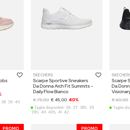
SKECHERS
SKECHER
Bobs
Scarpe Sportive Sneakers
Scarpe 
Da Donna Arch Fit Summits -
Da Donna
Daily Flow Bianco
Visionar
%
€ 75,00
€ 45,00
40%
€ 60,00
38
39
40
Taglie disponibili:
36
37
38½
39
Taglie dis
39½
40
40½
41
42
PROMO
PROMO