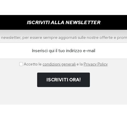
SKECHERS
SKECHER
akers
Scarpe Sportive Sneakers
Scarpe 
 Get
Da Donna Bobs Squad Chaos -
Da Donna
Current Mu Rosa
One Ner
€ 80,00
€ 48,00
40%
€ 85,00
½
37
37½
Taglie disponibili:
36
36½
37
37½
Taglie dis
38
38½
39
39½
40
41
PROMO
PROMO